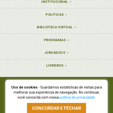
INSTITUCIONAL
POLÍTICAS
BIBLIOTECA VIRTUAL
PROGRAMAS
JURUÁDOCS
LIVREIROS
Uso de cookies
- Guardamos estatísticas de visitas para
Juruá Editora Ltda., CNPJ 77.535.508/0001-19
melhorar sua experiência de navegação. Ao continuar,
Juruá Informática Ltda., CNPJ 01.701.561/0001-80
você concorda com nossa
política de privacidade
.
NOVO ENDEREÇO:
R. Flávio Dallegrave, 7665, São Lourenço |
Curitiba - Paraná - CEP 82210-310
CONCORDAR E FECHAR
Atendimento: (41) 4009-3900
|
Vendas Atacado: (41) 4009-3939
|