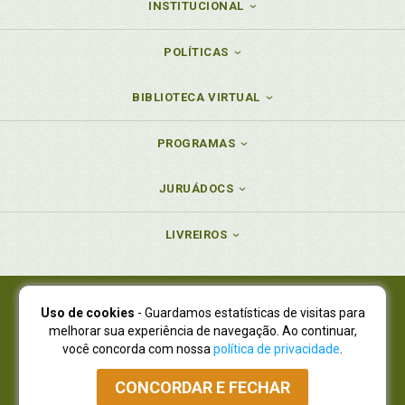
INSTITUCIONAL
POLÍTICAS
BIBLIOTECA VIRTUAL
PROGRAMAS
JURUÁDOCS
LIVREIROS
Uso de cookies
- Guardamos estatísticas de visitas para
Juruá Editora Ltda., CNPJ 77.535.508/0001-19
melhorar sua experiência de navegação. Ao continuar,
Juruá Informática Ltda., CNPJ 01.701.561/0001-80
você concorda com nossa
política de privacidade
.
NOVO ENDEREÇO:
R. Flávio Dallegrave, 7665, São Lourenço |
Curitiba - Paraná - CEP 82210-310
CONCORDAR E FECHAR
Atendimento: (41) 4009-3900
|
Vendas Atacado: (41) 4009-3939
|