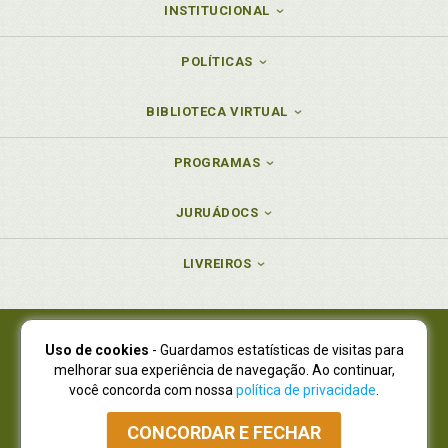
INSTITUCIONAL
POLÍTICAS
BIBLIOTECA VIRTUAL
PROGRAMAS
JURUÁDOCS
LIVREIROS
Uso de cookies
- Guardamos estatísticas de visitas para
Juruá Editora Ltda., CNPJ 77.535.508/0001-19
melhorar sua experiência de navegação. Ao continuar,
Juruá Informática Ltda., CNPJ 01.701.561/0001-80
você concorda com nossa
política de privacidade
.
NOVO ENDEREÇO:
R. Flávio Dallegrave, 7665, São Lourenço |
Curitiba - Paraná - CEP 82210-310
CONCORDAR E FECHAR
Atendimento: (41) 4009-3900
|
Vendas Atacado: (41) 4009-3939
|