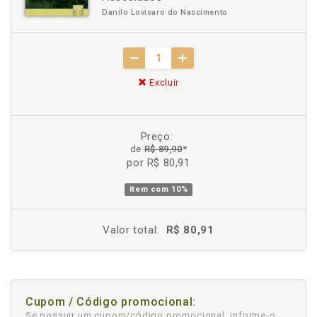
Danilo Lovisaro do Nascimento
Excluir
Preço:
de
R$ 89,90
*
por R$ 80,91
item com
10%
Valor total:
R$ 80,91
Cupom / Código promocional:
Se possuir um cupom/código promocional, informe-o