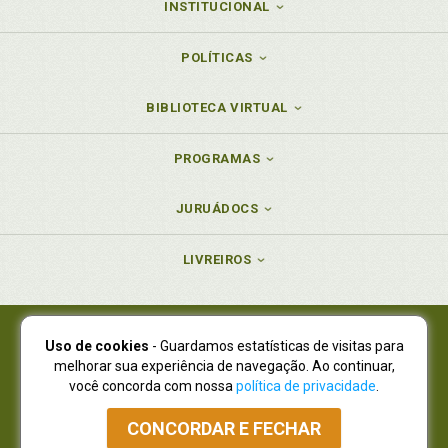
INSTITUCIONAL
POLÍTICAS
BIBLIOTECA VIRTUAL
PROGRAMAS
JURUÁDOCS
LIVREIROS
Uso de cookies
- Guardamos estatísticas de visitas para
Juruá Editora Ltda., CNPJ 77.535.508/0001-19
melhorar sua experiência de navegação. Ao continuar,
Juruá Informática Ltda., CNPJ 01.701.561/0001-80
você concorda com nossa
política de privacidade
.
NOVO ENDEREÇO:
R. Flávio Dallegrave, 7665, São Lourenço |
Curitiba - Paraná - CEP 82210-310
CONCORDAR E FECHAR
Atendimento: (41) 4009-3900
|
Vendas Atacado: (41) 4009-3939
|