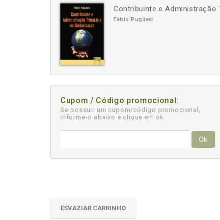
Contribuinte e Administração 
-
+
Fabio Pugliesi
Cupom / Código promocional:
Se possuir um cupom/código promocional,
informe-o abaixo e clique em ok
Ok
ESVAZIAR CARRINHO