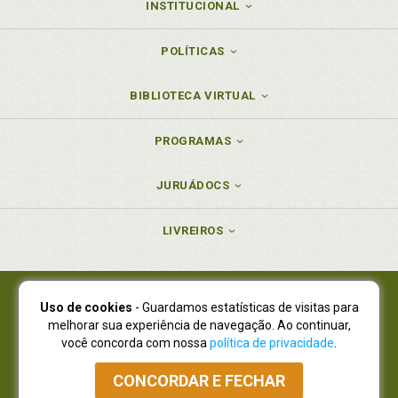
INSTITUCIONAL
POLÍTICAS
BIBLIOTECA VIRTUAL
PROGRAMAS
JURUÁDOCS
LIVREIROS
Uso de cookies
- Guardamos estatísticas de visitas para
Juruá Editora Ltda., CNPJ 77.535.508/0001-19
melhorar sua experiência de navegação. Ao continuar,
Juruá Informática Ltda., CNPJ 01.701.561/0001-80
você concorda com nossa
política de privacidade
.
NOVO ENDEREÇO:
R. Flávio Dallegrave, 7665, São Lourenço |
Curitiba - Paraná - CEP 82210-310
CONCORDAR E FECHAR
Atendimento: (41) 4009-3900
|
Vendas Atacado: (41) 4009-3939
|