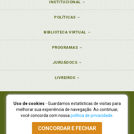
INSTITUCIONAL
POLÍTICAS
BIBLIOTECA VIRTUAL
PROGRAMAS
JURUÁDOCS
LIVREIROS
Uso de cookies
- Guardamos estatísticas de visitas para
Juruá Editora Ltda., CNPJ 77.535.508/0001-19
melhorar sua experiência de navegação. Ao continuar,
Juruá Informática Ltda., CNPJ 01.701.561/0001-80
você concorda com nossa
política de privacidade
.
NOVO ENDEREÇO:
R. Flávio Dallegrave, 7665, São Lourenço |
Curitiba - Paraná - CEP 82210-310
CONCORDAR E FECHAR
Atendimento: (41) 4009-3900
|
Vendas Atacado: (41) 4009-3939
|