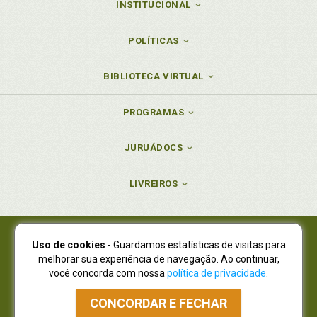
INSTITUCIONAL
POLÍTICAS
BIBLIOTECA VIRTUAL
PROGRAMAS
JURUÁDOCS
LIVREIROS
Uso de cookies
- Guardamos estatísticas de visitas para
Juruá Editora Ltda., CNPJ 77.535.508/0001-19
melhorar sua experiência de navegação. Ao continuar,
Juruá Informática Ltda., CNPJ 01.701.561/0001-80
você concorda com nossa
política de privacidade
.
NOVO ENDEREÇO:
R. Flávio Dallegrave, 7665, São Lourenço |
Curitiba - Paraná - CEP 82210-310
CONCORDAR E FECHAR
Atendimento: (41) 4009-3900
|
Vendas Atacado: (41) 4009-3939
|