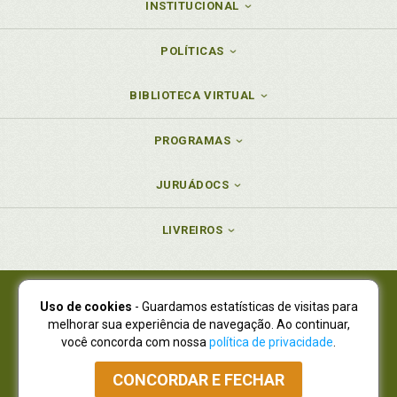
INSTITUCIONAL
POLÍTICAS
BIBLIOTECA VIRTUAL
PROGRAMAS
JURUÁDOCS
LIVREIROS
Uso de cookies
- Guardamos estatísticas de visitas para
Juruá Editora Ltda., CNPJ 77.535.508/0001-19
melhorar sua experiência de navegação. Ao continuar,
Juruá Informática Ltda., CNPJ 01.701.561/0001-80
você concorda com nossa
política de privacidade
.
NOVO ENDEREÇO:
R. Flávio Dallegrave, 7665, São Lourenço |
Curitiba - Paraná - CEP 82210-310
CONCORDAR E FECHAR
Atendimento: (41) 4009-3900
|
Vendas Atacado: (41) 4009-3939
|