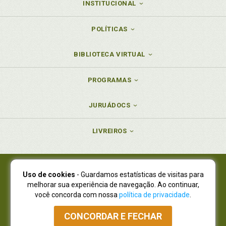
INSTITUCIONAL
POLÍTICAS
BIBLIOTECA VIRTUAL
PROGRAMAS
JURUÁDOCS
LIVREIROS
Uso de cookies
- Guardamos estatísticas de visitas para
Juruá Editora Ltda., CNPJ 77.535.508/0001-19
melhorar sua experiência de navegação. Ao continuar,
Juruá Informática Ltda., CNPJ 01.701.561/0001-80
você concorda com nossa
política de privacidade
.
NOVO ENDEREÇO:
R. Flávio Dallegrave, 7665, São Lourenço |
Curitiba - Paraná - CEP 82210-310
CONCORDAR E FECHAR
Atendimento: (41) 4009-3900
|
Vendas Atacado: (41) 4009-3939
|