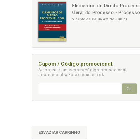
Elementos de Direito Processua
-
+
Geral do Processo • Process
Vicente de Paula Ataide Junior
Cupom / Código promocional:
Se possuir um cupom/código promocional,
informe-o abaixo e clique em ok
Ok
ESVAZIAR CARRINHO