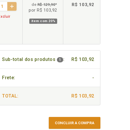
R$ 103,92
de
R$ 129,90
*
por R$ 103,92
xcluir
item com
20%
Sub-total dos produtos
:
R$ 103,92
1
Frete:
-
TOTAL:
R$ 103,92
CONCLUIR A COMPRA