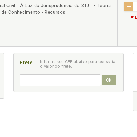
l Civil - À Luz da Jurisprudência do STJ - • Teoria
o de Conhecimento • Recursos
E
Informe seu CEP abaixo para consultar
Frete:
o valor do frete.
Ok