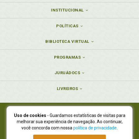
INSTITUCIONAL
POLÍTICAS
BIBLIOTECA VIRTUAL
PROGRAMAS
JURUÁDOCS
LIVREIROS
Uso de cookies
- Guardamos estatísticas de visitas para
Juruá Editora Ltda., CNPJ 77.535.508/0001-19
melhorar sua experiência de navegação. Ao continuar,
Juruá Informática Ltda., CNPJ 01.701.561/0001-80
você concorda com nossa
política de privacidade
.
NOVO ENDEREÇO:
R. Flávio Dallegrave, 7665, São Lourenço |
Curitiba - Paraná - CEP 82210-310