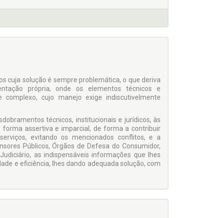
os cuja solução é sempre problemática, o que deriva
entação própria, onde os elementos técnicos e
 complexo, cujo manejo exige indiscutivelmente
obramentos técnicos, institucionais e jurídicos, às
forma assertiva e imparcial, de forma a contribuir
erviços, evitando os mencionados conflitos, e a
nsores Públicos, Órgãos de Defesa do Consumidor,
udiciário, as indispensáveis informações que lhes
de e eficiência, lhes dando adequada solução, com