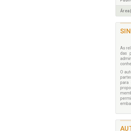
Publ
Área(
SI
As re
das p
admin
conhe
O aut
parte
para 
propo
membr
permi
embas
AU