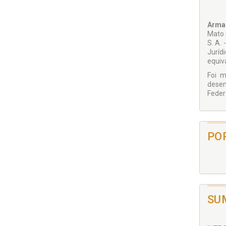
Arma
Mato 
S. A.
Juríd
equiv
Foi m
desen
Feder
PO
SU