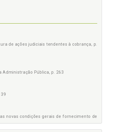
tura de ações judiciais tendentes à cobrança, p.
 Administração Pública, p. 263
 39
O - EQUILÍBRIO ECONÔMICO-FINANCEIRO, p. 97
nas novas condições gerais de fornecimento de
, p. 263