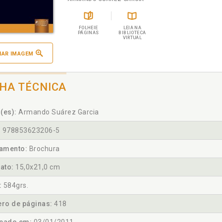
FOLHEIE
LEIA NA
PÁGINAS
BIBLIOTECA
VIRTUAL
IAR IMAGEM
CHA TÉCNICA
(es):
Armando Suárez Garcia
:
978853623206-5
amento:
Brochura
ato:
15,0x21,0 cm
:
584grs.
ro de páginas:
418