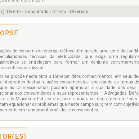
icado em:
03/01/2011
s):
Direito - Consumidor; Direito - Diversos
NOPSE
lações de consumo de energia elétrica têm gerado uma série de conflit
eculiaridades técnicas da eletricidade, que exige uma regulam
istrativos se entrelaçam para formar um conjunto extremamente
cimento especializado.
or se propõe nesta obra a fornecer ditos conhecimentos, em seus desd
s integrantes destas relações consumeristas, abordando os temas de 
que as Concessionárias possam aprimorar a qualidade dos seus s
rcionar aos consumidores e seus representantes – Advogados, Defe
os do Ministério Público etc., bem como aos integrantes do Poder J
tam equacionar os problemas que neste campo surgirem com objetivida
amento em fundamentos sólidos e convincentes.
TOR(ES)