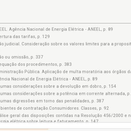
2 A Desverticalização, p. 81
3 O Operador Nacional do Sistema - ONS, p. 81
4 O Mercado Atacadista de Energia - MAE, p. 83
5 A Função Reguladora do Estado, p. 84
EL. Agência Nacional de Energia Elétrica - ANEEL, p. 89
 NOVO MODELO DO SETOR ELÉTRICO, p. 87
rtura das tarifas, p. 129
1 A Atuação do Estado no Setor Elétrico, p. 88
o judicial. Consideração sobre os valores limites para a proposi
2 A Agência Nacional de Energia Elétrica - ANEEL, p. 89
1
3 O Operador Nacional do Sistema - ONS, p. 89
o ou omissão, p. 337
4 A Câmara de Comercialização de Energia Elétrica - CCEE, p. 90
equação dos procedimentos, p. 383
5 A Inclusão Social - Baixa Renda - Universalização, p. 91
inistração Pública. Aplicação de multa moratória aos órgãos da
6 A Solução de Conflitos, p. 92
ncia Nacional de Energia Elétrica - ANEEL, p. 89
7 Ambientes de Contratação - Consumidores - Classes, p. 92
8 Modalidades de Contratos Resultantes do Novo Modelo, p. 93
umas considerações sobre a devolução em dobro, p. 154
9 Síntese, p. 94
umas considerações sobre a potência em corrente alternada, p.
 CONCESSÃO - SERVIÇO ADEQUADO x RECEITA REQUERIDA - O CONTRAT
umas digressões em torno das penalidades, p. 387
1 Contratos de Concessão - Peculiaridades, p. 103
ientes de contratação.Consumidores. Classes, p. 92
S TARIFAS DE ENERGIA ELÉTRICA, p. 107
lise geral das disposições contidas na Resolução 456/2000 e 
1 A Questão da Desequalização Tarifária, p. 109
rgia elétrica sobre leitura e faturamento, p. 147
2 A Formação das Tarifas no Modelo Atual, p. 111
icação de multa moratória aos órgãos da Administração Pública