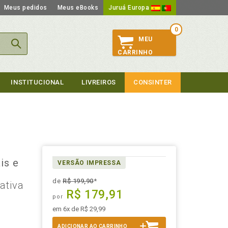
Meus pedidos
Meus eBooks
Juruá Europa
0
MEU
CARRINHO
INSTITUCIONAL
LIVREIROS
CONSINTER
is e
VERSÃO IMPRESSA
de
R$ 199,90
*
ativa
R$ 179,91
por
em 6x de R$ 29,99
ADICIONAR AO CARRINHO