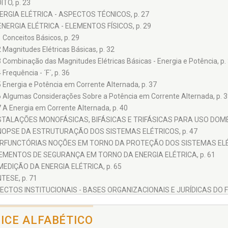
ITO, p. 23
NERGIA ELÉTRICA - ASPECTOS TÉCNICOS, p. 27
 ENERGIA ELÉTRICA - ELEMENTOS FÍSICOS, p. 29
1 Conceitos Básicos, p. 29
2 Magnitudes Elétricas Básicas, p. 32
3 Combinação das Magnitudes Elétricas Básicas - Energia e Potência, p.
 Frequência - ´F´, p. 36
5 Energia e Potência em Corrente Alternada, p. 37
6 Algumas Considerações Sobre a Potência em Corrente Alternada, p. 3
7 A Energia em Corrente Alternada, p. 40
NSTALAÇÕES MONOFÁSICAS, BIFÁSICAS E TRIFÁSICAS PARA USO DOMÉS
INOPSE DA ESTRUTURAÇÃO DOS SISTEMAS ELÉTRICOS, p. 47
PERFUNCTÓRIAS NOÇÕES EM TORNO DA PROTEÇÃO DOS SISTEMAS ELÉT
LEMENTOS DE SEGURANÇA EM TORNO DA ENERGIA ELÉTRICA, p. 61
 MEDIÇÃO DA ENERGIA ELÉTRICA, p. 65
NTESE, p. 71
PECTOS INSTITUCIONAIS - BASES ORGANIZACIONAIS E JURÍDICAS DO 
ERVIÇOS PÚBLICOS DE ENERGIA ELÉTRICA - MODELO CONSTITUCIONAL, 
 ATUAL ESTRUTURA DO SETOR ELÉTRICO BRASILEIRO, p. 79
DICE ALFABÉTICO
1 A Desestatização, p. 80