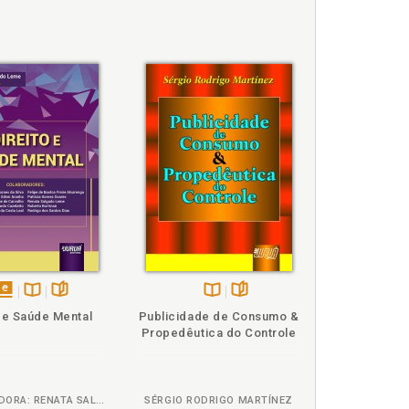
cimento de energia elétrica, p. 73
ncial baixa renda, p. 195
ca, p. 73
disponível
Disponível
páginas
Disponível
páginas
o e Saúde Mental
Publicidade de Consumo &
em
na
na
Propedêutica do Controle
eBook
B.V.
B.V.
ORGANIZADORA: RENATA SALGADO LEME
SÉRGIO RODRIGO MARTÍNEZ