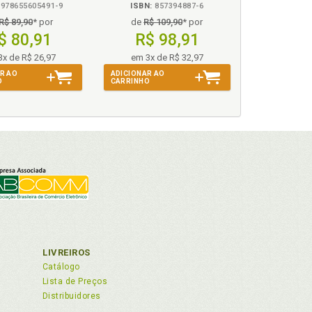
quências do corte indevido, p. 237
978655605491-9
ISBN:
857394887-6
R$ 89,90
* por
de
R$ 109,90
* por
do geração e transmissão de energia elétrica,
se das Disposições Normativas, p. 147
$ 80,91
R$ 98,91
0 e nas Novas Condições Gerais de Fornecimento de
3x de R$ 26,97
em 3x de R$ 32,97
ra de ações judiciais tendentes à cobrança, p.
R AO
ADICIONAR AO
O
CARRINHO
dições Gerais de Fornecimento de Energia Elétrica,
débitos, p. 283
o dos créditos, p. 271
p. 34
LIVREIROS
Catálogo
 Distribuição, p. 176
Lista de Preços
endo Geração e Transmissão de Energia Elétrica, p.
Distribuidores