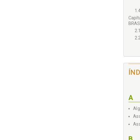
1.
Capít
BRASI
2.
2.
ÍN
2.
A
Alg
Ass
Ass
Capít
B
3.