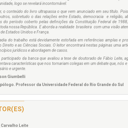
nidade, logo se revelará incontornável.
r, o conteúdo do livro ultrapassa o que vem anunciado em seu título. Poi
utros, sobretudo o das relações entre Estado, democracia e religião, abr
s do período coberto pelas definições da Constituição Federal de 1988
toda nossa República. E aborda a realidade brasileira com uma visão aten
 de Estados Unidos e França.
adia do trabalho está devidamente estofada em referências amplas e p
o Direito e as Ciências Sociais. O leitor encontrará nestas páginas uma art
ncípios jurídicos e abordagem de casos.
 participado da banca que avaliou a tese de doutorado de Fábio Leite, ag
entava características que nos tornariam colegas em um debate que, nós
sário e urgente.
on Giumbelli
pólogo. Professor da Universidade Federal do Rio Grande do Sul
TOR(ES)
 Carvalho Leite