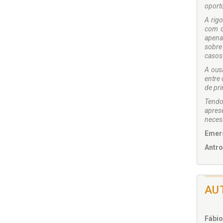
oportu
A rigo
com o
apena
sobre 
casos
A ous
entre 
de pri
Tendo
apres
neces
Emers
Antro
AU
Fábio