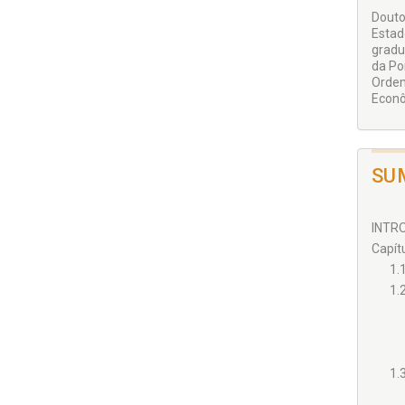
Douto
Estad
gradu
da Po
Ordem
Econô
SU
INTRO
Capít
1.
1.
1.