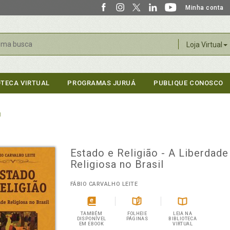
Minha conta
r
Loja Virtual
OTECA VIRTUAL
PROGRAMAS JURUÁ
PUBLIQUE CONOSCO
l
Estado e Religião - A Liberdade
Religiosa no Brasil
FÁBIO CARVALHO LEITE
TAMBÉM
FOLHEIE
LEIA NA
DISPONÍVEL
PÁGINAS
BIBLIOTECA
EM EBOOK
VIRTUAL