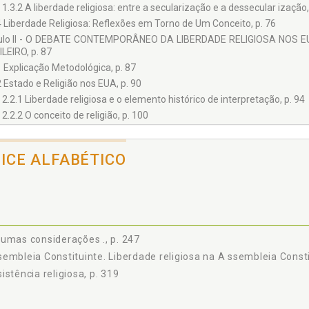
1.3.2 A liberdade religiosa: entre a secularização e a dessecular ização,
4 Liberdade Religiosa: Reflexões em Torno de Um Conceito, p. 76
ulo II - O DEBATE CONTEMPORÂNEO DA LIBERDADE RELIGIOSA NOS 
LEIRO, p. 87
1 Explicação Metodológica, p. 87
2 Estado e Religião nos EUA, p. 90
2.2.1 Liberdade religiosa e o elemento histórico de interpretação, p. 94
2.2.2 O conceito de religião, p. 100
2.2.3 A Suprema Corte e a exceção religiosa às normas gerais e abstrat
2.2.3.1 O caso Sherbert v. Verner, p. 108
DICE ALFABÉTICO
2.2.3.2 O caso Wisconsin v. Yoder, p. 113
2.2.3.3 O caso Employment Division, Department of Human Resource
2.2.4 Contribuições para o direito brasileiro, p. 126
3 Estado e Religião na França, p. 128
2.3.1 Relatório da Comissão Stasi, p. 135
umas considerações ., p. 247
2.3.1.1 A laicidade francesa, segundo a Comissão Stasi, p. 135
embleia Constituinte. Liberdade religiosa na A ssembleia Consti
2.3.1.2 Problemas e propostas, p. 146
istência religiosa, p. 319
2.3.2 Contribuições para o direito brasileiro, p. 163
ulo III - A LIBERDADE RELIGIOSA NA HISTÓRIA CONST ITUCIONAL BRASIL
1 Introdução, p. 167