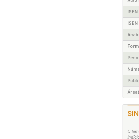
Autor
ISBN 
ISBN 
Acab
Form
Peso
Núme
Publ
Área(
SI
O tem
indíc