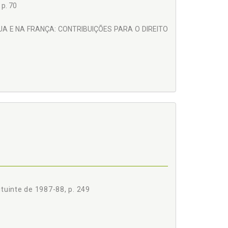
 p. 70
EUA E NA FRANÇA: CONTRIBUIÇÕES PARA O DIREITO
as, p. 105
s v. Smith, p. 118
tuinte de 1987-88, p. 249
EIRA, p. 167