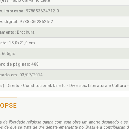
(es):
Fábio Carvalho Leite
v. impressa:
978853624712-0
v. digital:
978853628525-2
amento:
Brochura
ato:
15,0x21,0 cm
:
605grs.
ro de páginas:
488
icado em:
03/07/2014
s):
Direito - Constitucional; Direito - Diversos; Literatura e Cultura 
NOPSE
a da liberdade religiosa ganha com esta obra um aporte destinado a se
ios de que se trata de um debate emergente no Brasil e a contribuição d