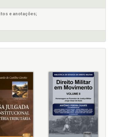
mo romano, p. 38
itos e anotações;
 338
ntribuições para o direito brasileiro ., p. 87
transfusão de sangue, p. 422
p. 395
s EUA e na França: contribuições para o direito