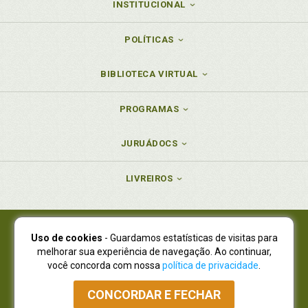
INSTITUCIONAL
POLÍTICAS
BIBLIOTECA VIRTUAL
PROGRAMAS
JURUÁDOCS
LIVREIROS
Uso de cookies
- Guardamos estatísticas de visitas para
Juruá Editora Ltda., CNPJ 77.535.508/0001-19
melhorar sua experiência de navegação. Ao continuar,
Juruá Informática Ltda., CNPJ 01.701.561/0001-80
você concorda com nossa
política de privacidade
.
NOVO ENDEREÇO:
R. Flávio Dallegrave, 7665, São Lourenço |
Curitiba - Paraná - CEP 82210-310
CONCORDAR E FECHAR
Atendimento: (41) 4009-3900
|
Vendas Atacado: (41) 4009-3939
|