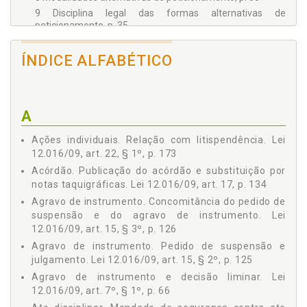
9 Disciplina legal das formas alternativas de
peticionamento, p. 35
ART. 5º, p. 37
10 Mandado de segurança e recurso administrativo, p. 37
ÍNDICE ALFABÉTICO
11 Mandado de segurança contra ato judicial, p. 38
12 Mandado de segurança e decisão transitada em
julgado, p. 41
A
13 Mandado de segurança contra ato disciplinar, p. 41
14 Veto presidencial: mandado de segurança contra ato
Ações individuais. Relação com litispendência. Lei
omissivo, p. 43
12.016/09, art. 22, § 1º, p. 173
ART. 6º, p. 44
Acórdão. Publicação do acórdão e substituição por
15 Requisitos da petição inicial, p. 44
notas taquigráficas. Lei 12.016/09, art. 17, p. 134
16 Exibição incidental de documentos, p. 46
Agravo de instrumento. Concomitância do pedido de
17 Documentos em poder da autoridade coatora, p. 47
suspensão e do agravo de instrumento. Lei
18 Autoridade coatora, p. 48
12.016/09, art. 15, § 3º, p. 126
19 Veto presidencial: erro na indicação da autoridade
Agravo de instrumento. Pedido de suspensão e
coatora, p. 50
julgamento. Lei 12.016/09, art. 15, § 2º, p. 125
20 Denegação da segurança sem apreciação do mérito, p.
Agravo de instrumento e decisão liminar. Lei
53
12.016/09, art. 7º, § 1º, p. 66
21 Repropositura do mandado de segurança, p. 54