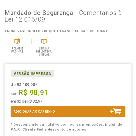
Mandado de Segurança
- Comentários à
Lei 12.016/09
ANDRE VASCONCELOS ROQUE E FRANCISCO CARLOS DUARTE
FOLHEIE
LEIA NA
PÁGINAS
BIBLIOTECA
VIRTUAL
VERSÃO IMPRESSA
de
R$ 109,90
*
R$ 98,91
por
em 3x de R$ 32,97
ADICIONAR AO CARRINHO
* Desconto não cumulativo com outras promoções, incluindo
P.A.P.
,
Cliente Fiel
e
desconto de autores