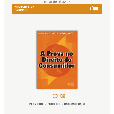
em 3x de R$ 32,97
Gestão comercial. Atos. Lei 12.016/09, art. 1º, § 2º,
p. 23
ADICIONAR AO
CARRINHO
H
Honorários advocatícios e embargos infringentes.
Lei 12.016/09, art. 25, p. 190
I
Impetração coletiva. Categorias de direitos passíveis
de impetração coletiva. Lei 12.016/09, art. 21,
parágrafo único, p. 161
Indeferimento da petição inicial. Lei 12.016/09, art.
10, p. 84
Intervenção de terceiros e litisconsórcio. Lei
12.016/09, art. 24, p. 185
Introdução. O curioso caso da Lei 12.016/09, p. 15
Disponível
páginas
Prova no Direito do Consumidor, A
J
na
B.V.