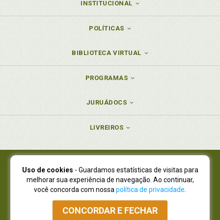
INSTITUCIONAL
POLÍTICAS
BIBLIOTECA VIRTUAL
PROGRAMAS
JURUÁDOCS
LIVREIROS
Uso de cookies
- Guardamos estatísticas de visitas para
Juruá Editora Ltda., CNPJ 77.535.508/0001-19
melhorar sua experiência de navegação. Ao continuar,
Juruá Informática Ltda., CNPJ 01.701.561/0001-80
você concorda com nossa
política de privacidade
.
NOVO ENDEREÇO:
R. Flávio Dallegrave, 7665, São Lourenço |
Curitiba - Paraná - CEP 82210-310
CONCORDAR E FECHAR
Atendimento: (41) 4009-3900
|
Vendas Atacado: (41) 4009-3939
|