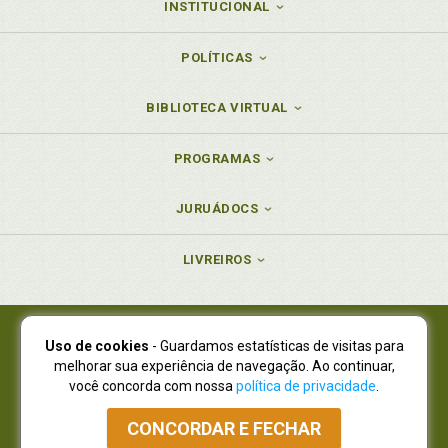
INSTITUCIONAL
POLÍTICAS
BIBLIOTECA VIRTUAL
PROGRAMAS
JURUÁDOCS
LIVREIROS
Uso de cookies
- Guardamos estatísticas de visitas para
Juruá Editora Ltda., CNPJ 77.535.508/0001-19
melhorar sua experiência de navegação. Ao continuar,
Juruá Informática Ltda., CNPJ 01.701.561/0001-80
você concorda com nossa
política de privacidade
.
NOVO ENDEREÇO:
R. Flávio Dallegrave, 7665, São Lourenço |
Curitiba - Paraná - CEP 82210-310
CONCORDAR E FECHAR
Atendimento: (41) 4009-3900
|
Vendas Atacado: (41) 4009-3939
|