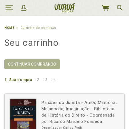
MEU
CARRINHO
HOME
Carrinho de compras
Seu carrinho
CONTINUAR COMPRANDO
1.
Sua compra
2.
3.
4.
Paixões do Jurista - Amor, Memória,
Melancolia, Imaginação - Biblioteca
de História do Direito - Coordenada
por Ricardo Marcelo Fonseca
Organizador Carlos Petit