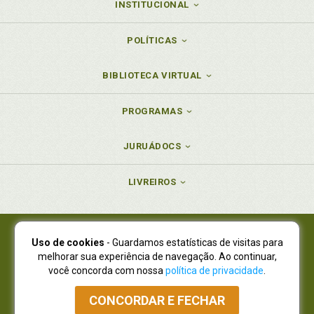
INSTITUCIONAL
POLÍTICAS
BIBLIOTECA VIRTUAL
PROGRAMAS
JURUÁDOCS
LIVREIROS
Uso de cookies
- Guardamos estatísticas de visitas para
Juruá Editora Ltda., CNPJ 77.535.508/0001-19
melhorar sua experiência de navegação. Ao continuar,
Juruá Informática Ltda., CNPJ 01.701.561/0001-80
você concorda com nossa
política de privacidade
.
NOVO ENDEREÇO:
R. Flávio Dallegrave, 7665, São Lourenço |
Curitiba - Paraná - CEP 82210-310
CONCORDAR E FECHAR
Atendimento: (41) 4009-3900
|
Vendas Atacado: (41) 4009-3939
|