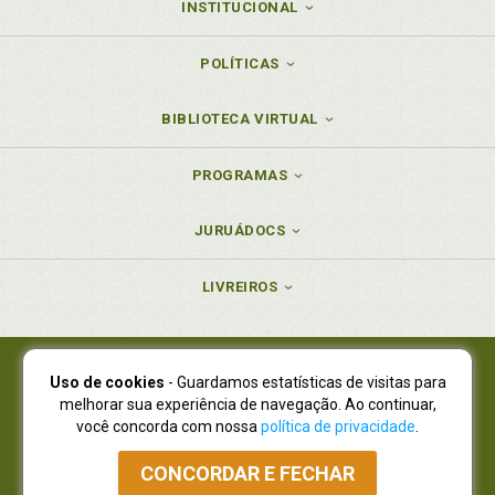
INSTITUCIONAL
POLÍTICAS
BIBLIOTECA VIRTUAL
PROGRAMAS
JURUÁDOCS
LIVREIROS
Uso de cookies
- Guardamos estatísticas de visitas para
Juruá Editora Ltda., CNPJ 77.535.508/0001-19
melhorar sua experiência de navegação. Ao continuar,
Juruá Informática Ltda., CNPJ 01.701.561/0001-80
você concorda com nossa
política de privacidade
.
NOVO ENDEREÇO:
R. Flávio Dallegrave, 7665, São Lourenço |
Curitiba - Paraná - CEP 82210-310
CONCORDAR E FECHAR
Atendimento: (41) 4009-3900
|
Vendas Atacado: (41) 4009-3939
|