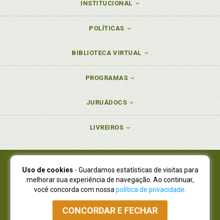
INSTITUCIONAL
POLÍTICAS
BIBLIOTECA VIRTUAL
PROGRAMAS
JURUÁDOCS
LIVREIROS
Uso de cookies
- Guardamos estatísticas de visitas para
Juruá Editora Ltda., CNPJ 77.535.508/0001-19
melhorar sua experiência de navegação. Ao continuar,
Juruá Informática Ltda., CNPJ 01.701.561/0001-80
você concorda com nossa
política de privacidade
.
NOVO ENDEREÇO:
R. Flávio Dallegrave, 7665, São Lourenço |
Curitiba - Paraná - CEP 82210-310
CONCORDAR E FECHAR
Atendimento: (41) 4009-3900
|
Vendas Atacado: (41) 4009-3939
|