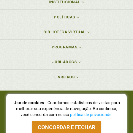
INSTITUCIONAL
POLÍTICAS
BIBLIOTECA VIRTUAL
PROGRAMAS
JURUÁDOCS
LIVREIROS
Uso de cookies
- Guardamos estatísticas de visitas para
Juruá Editora Ltda., CNPJ 77.535.508/0001-19
melhorar sua experiência de navegação. Ao continuar,
Juruá Informática Ltda., CNPJ 01.701.561/0001-80
você concorda com nossa
política de privacidade
.
NOVO ENDEREÇO:
R. Flávio Dallegrave, 7665, São Lourenço |
Curitiba - Paraná - CEP 82210-310
CONCORDAR E FECHAR
Atendimento: (41) 4009-3900
|
Vendas Atacado: (41) 4009-3939
|