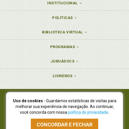
INSTITUCIONAL
POLÍTICAS
BIBLIOTECA VIRTUAL
PROGRAMAS
JURUÁDOCS
LIVREIROS
Uso de cookies
- Guardamos estatísticas de visitas para
Juruá Editora Ltda., CNPJ 77.535.508/0001-19
melhorar sua experiência de navegação. Ao continuar,
Juruá Informática Ltda., CNPJ 01.701.561/0001-80
você concorda com nossa
política de privacidade
.
NOVO ENDEREÇO:
R. Flávio Dallegrave, 7665, São Lourenço |
Curitiba - Paraná - CEP 82210-310
CONCORDAR E FECHAR
Atendimento: (41) 4009-3900
|
Vendas Atacado: (41) 4009-3939
|