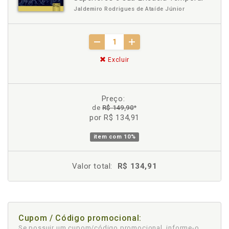
Jaldemiro Rodrigues de Ataíde Júnior
Excluir
Preço:
de
R$ 149,90
*
por R$ 134,91
item com
10%
Valor total:
R$ 134,91
Cupom / Código promocional:
Se possuir um cupom/código promocional, informe-o