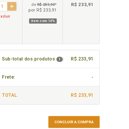
R$ 233,91
de
R$ 259,90
*
por R$ 233,91
xcluir
item com
10%
Sub-total dos produtos
:
R$ 233,91
1
Frete:
-
TOTAL:
R$ 233,91
CONCLUIR A COMPRA