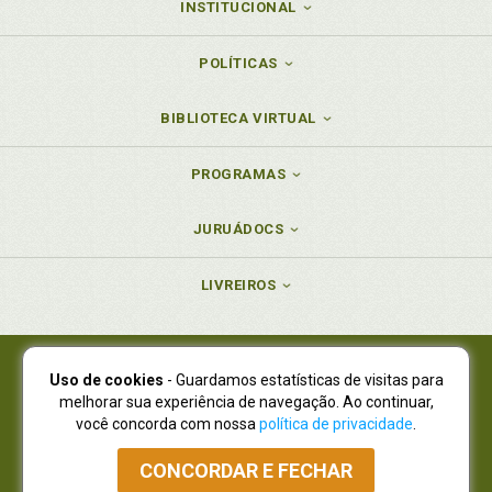
INSTITUCIONAL
POLÍTICAS
BIBLIOTECA VIRTUAL
PROGRAMAS
JURUÁDOCS
LIVREIROS
Uso de cookies
- Guardamos estatísticas de visitas para
Juruá Editora Ltda., CNPJ 77.535.508/0001-19
melhorar sua experiência de navegação. Ao continuar,
Juruá Informática Ltda., CNPJ 01.701.561/0001-80
você concorda com nossa
política de privacidade
.
NOVO ENDEREÇO:
R. Flávio Dallegrave, 7665, São Lourenço |
Curitiba - Paraná - CEP 82210-310
CONCORDAR E FECHAR
Atendimento: (41) 4009-3900
|
Vendas Atacado: (41) 4009-3939
|