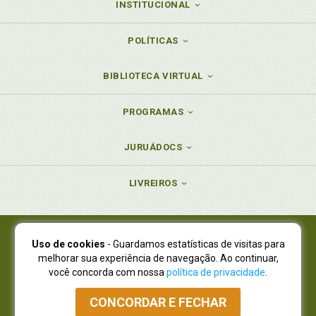
INSTITUCIONAL
POLÍTICAS
BIBLIOTECA VIRTUAL
PROGRAMAS
JURUÁDOCS
LIVREIROS
Uso de cookies
- Guardamos estatísticas de visitas para
Juruá Editora Ltda., CNPJ 77.535.508/0001-19
melhorar sua experiência de navegação. Ao continuar,
Juruá Informática Ltda., CNPJ 01.701.561/0001-80
você concorda com nossa
política de privacidade
.
NOVO ENDEREÇO:
R. Flávio Dallegrave, 7665, São Lourenço |
Curitiba - Paraná - CEP 82210-310
CONCORDAR E FECHAR
Atendimento: (41) 4009-3900
|
Vendas Atacado: (41) 4009-3939
|