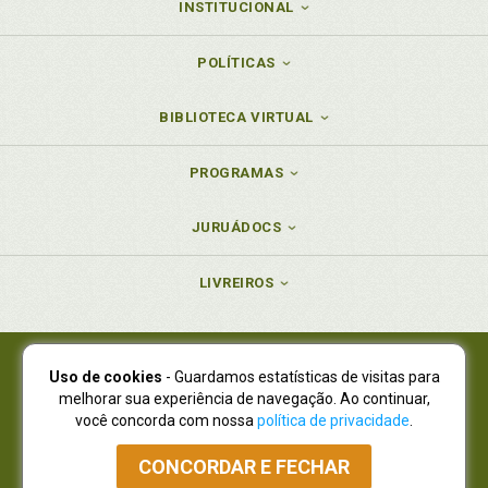
INSTITUCIONAL
POLÍTICAS
BIBLIOTECA VIRTUAL
PROGRAMAS
JURUÁDOCS
LIVREIROS
Uso de cookies
- Guardamos estatísticas de visitas para
Juruá Editora Ltda., CNPJ 77.535.508/0001-19
melhorar sua experiência de navegação. Ao continuar,
Juruá Informática Ltda., CNPJ 01.701.561/0001-80
você concorda com nossa
política de privacidade
.
NOVO ENDEREÇO:
R. Flávio Dallegrave, 7665, São Lourenço |
Curitiba - Paraná - CEP 82210-310
CONCORDAR E FECHAR
Atendimento: (41) 4009-3900
|
Vendas Atacado: (41) 4009-3939
|