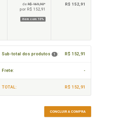
R$ 152,91
de
R$ 169,90
*
por R$ 152,91
item com
10%
Sub-total dos produtos
:
R$ 152,91
1
Frete:
-
TOTAL:
R$ 152,91
CONCLUIR A COMPRA