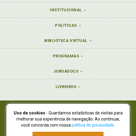
INSTITUCIONAL
POLÍTICAS
BIBLIOTECA VIRTUAL
PROGRAMAS
JURUÁDOCS
LIVREIROS
Uso de cookies
- Guardamos estatísticas de visitas para
Juruá Editora Ltda., CNPJ 77.535.508/0001-19
melhorar sua experiência de navegação. Ao continuar,
Juruá Informática Ltda., CNPJ 01.701.561/0001-80
você concorda com nossa
política de privacidade
.
NOVO ENDEREÇO:
R. Flávio Dallegrave, 7665, São Lourenço |
Curitiba - Paraná - CEP 82210-310