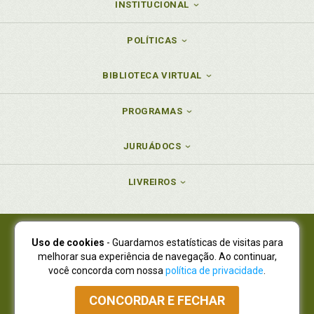
INSTITUCIONAL
POLÍTICAS
BIBLIOTECA VIRTUAL
PROGRAMAS
JURUÁDOCS
LIVREIROS
Uso de cookies
- Guardamos estatísticas de visitas para
Juruá Editora Ltda., CNPJ 77.535.508/0001-19
melhorar sua experiência de navegação. Ao continuar,
Juruá Informática Ltda., CNPJ 01.701.561/0001-80
você concorda com nossa
política de privacidade
.
NOVO ENDEREÇO:
R. Flávio Dallegrave, 7665, São Lourenço |
Curitiba - Paraná - CEP 82210-310
CONCORDAR E FECHAR
Atendimento: (41) 4009-3900
|
Vendas Atacado: (41) 4009-3939
|