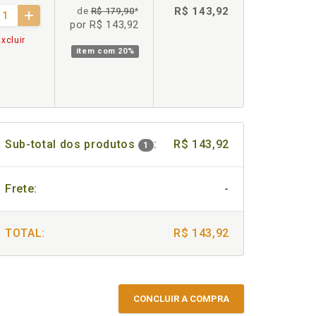
R$ 143,92
de
R$ 179,90
*
por R$ 143,92
xcluir
item com
20%
Sub-total dos produtos
:
R$ 143,92
1
Frete:
-
TOTAL:
R$ 143,92
CONCLUIR A COMPRA