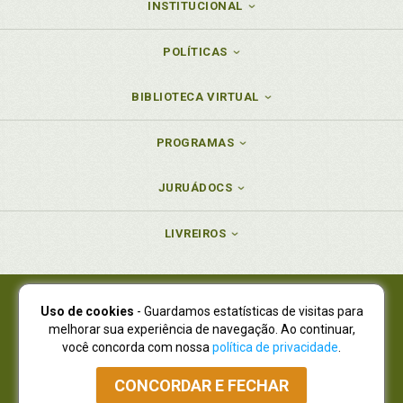
INSTITUCIONAL
POLÍTICAS
BIBLIOTECA VIRTUAL
PROGRAMAS
JURUÁDOCS
LIVREIROS
Uso de cookies
- Guardamos estatísticas de visitas para
Juruá Editora Ltda., CNPJ 77.535.508/0001-19
melhorar sua experiência de navegação. Ao continuar,
Juruá Informática Ltda., CNPJ 01.701.561/0001-80
você concorda com nossa
política de privacidade
.
NOVO ENDEREÇO:
R. Flávio Dallegrave, 7665, São Lourenço |
Curitiba - Paraná - CEP 82210-310
CONCORDAR E FECHAR
Atendimento: (41) 4009-3900
|
Vendas Atacado: (41) 4009-3939
|