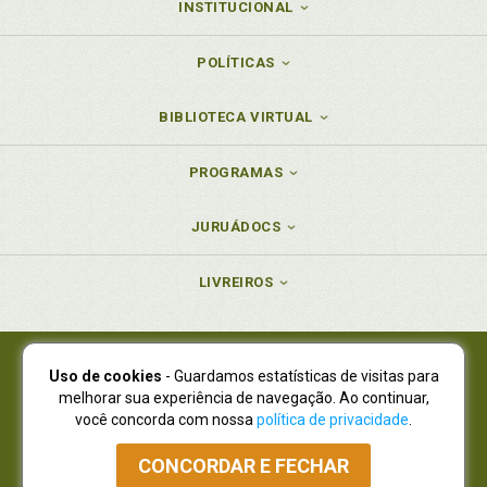
INSTITUCIONAL
POLÍTICAS
BIBLIOTECA VIRTUAL
PROGRAMAS
JURUÁDOCS
LIVREIROS
Uso de cookies
- Guardamos estatísticas de visitas para
Juruá Editora Ltda., CNPJ 77.535.508/0001-19
melhorar sua experiência de navegação. Ao continuar,
Juruá Informática Ltda., CNPJ 01.701.561/0001-80
você concorda com nossa
política de privacidade
.
NOVO ENDEREÇO:
R. Flávio Dallegrave, 7665, São Lourenço |
Curitiba - Paraná - CEP 82210-310
CONCORDAR E FECHAR
Atendimento: (41) 4009-3900
|
Vendas Atacado: (41) 4009-3939
|