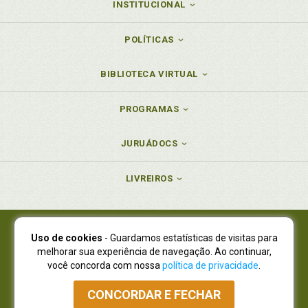
INSTITUCIONAL
POLÍTICAS
BIBLIOTECA VIRTUAL
PROGRAMAS
JURUÁDOCS
LIVREIROS
Uso de cookies
- Guardamos estatísticas de visitas para
Juruá Editora Ltda., CNPJ 77.535.508/0001-19
melhorar sua experiência de navegação. Ao continuar,
Juruá Informática Ltda., CNPJ 01.701.561/0001-80
você concorda com nossa
política de privacidade
.
NOVO ENDEREÇO:
R. Flávio Dallegrave, 7665, São Lourenço |
Curitiba - Paraná - CEP 82210-310
CONCORDAR E FECHAR
Atendimento: (41) 4009-3900
|
Vendas Atacado: (41) 4009-3939
|