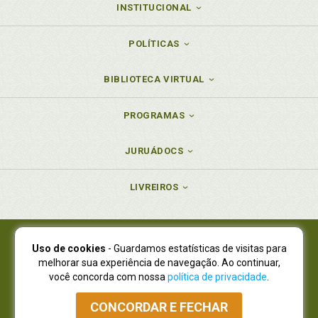
INSTITUCIONAL
POLÍTICAS
BIBLIOTECA VIRTUAL
PROGRAMAS
JURUÁDOCS
LIVREIROS
Uso de cookies
- Guardamos estatísticas de visitas para
Juruá Editora Ltda., CNPJ 77.535.508/0001-19
melhorar sua experiência de navegação. Ao continuar,
Juruá Informática Ltda., CNPJ 01.701.561/0001-80
você concorda com nossa
política de privacidade
.
NOVO ENDEREÇO:
R. Flávio Dallegrave, 7665, São Lourenço |
Curitiba - Paraná - CEP 82210-310
CONCORDAR E FECHAR
Atendimento: (41) 4009-3900
|
Vendas Atacado: (41) 4009-3939
|