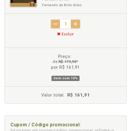
Fernando de Brito Alves
Excluir
Preço:
de
R$ 179,90
*
por R$ 161,91
item com
10%
Valor total:
R$ 161,91
Cupom / Código promocional:
Se possuir um cupom/código promocional, informe-o