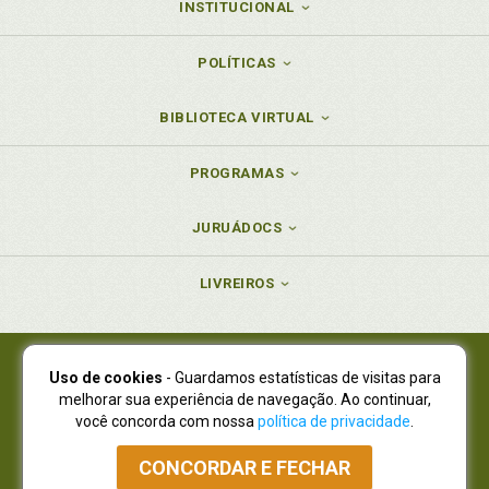
INSTITUCIONAL
POLÍTICAS
BIBLIOTECA VIRTUAL
PROGRAMAS
JURUÁDOCS
LIVREIROS
Uso de cookies
- Guardamos estatísticas de visitas para
Juruá Editora Ltda., CNPJ 77.535.508/0001-19
melhorar sua experiência de navegação. Ao continuar,
Juruá Informática Ltda., CNPJ 01.701.561/0001-80
você concorda com nossa
política de privacidade
.
NOVO ENDEREÇO:
R. Flávio Dallegrave, 7665, São Lourenço |
Curitiba - Paraná - CEP 82210-310
CONCORDAR E FECHAR
Atendimento: (41) 4009-3900
|
Vendas Atacado: (41) 4009-3939
|