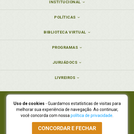
INSTITUCIONAL
POLÍTICAS
BIBLIOTECA VIRTUAL
PROGRAMAS
JURUÁDOCS
LIVREIROS
Uso de cookies
- Guardamos estatísticas de visitas para
Juruá Editora Ltda., CNPJ 77.535.508/0001-19
melhorar sua experiência de navegação. Ao continuar,
Juruá Informática Ltda., CNPJ 01.701.561/0001-80
você concorda com nossa
política de privacidade
.
NOVO ENDEREÇO:
R. Flávio Dallegrave, 7665, São Lourenço |
Curitiba - Paraná - CEP 82210-310
CONCORDAR E FECHAR
Atendimento: (41) 4009-3900
|
Vendas Atacado: (41) 4009-3939
|