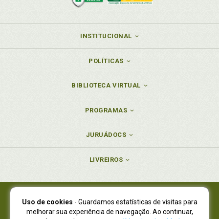
INSTITUCIONAL
POLÍTICAS
BIBLIOTECA VIRTUAL
PROGRAMAS
JURUÁDOCS
LIVREIROS
Uso de cookies
- Guardamos estatísticas de visitas para
Juruá Editora Ltda., CNPJ 77.535.508/0001-19
melhorar sua experiência de navegação. Ao continuar,
Juruá Informática Ltda., CNPJ 01.701.561/0001-80