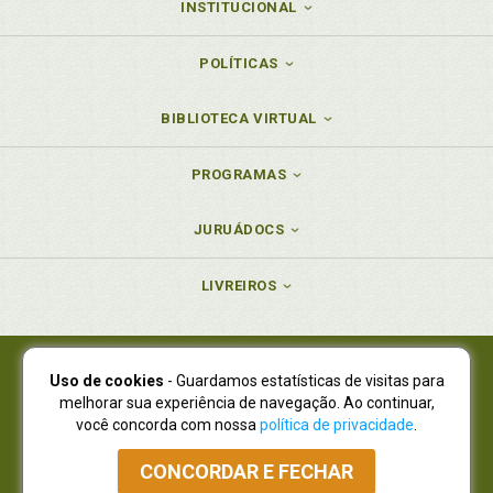
INSTITUCIONAL
POLÍTICAS
BIBLIOTECA VIRTUAL
PROGRAMAS
JURUÁDOCS
LIVREIROS
Uso de cookies
- Guardamos estatísticas de visitas para
Juruá Editora Ltda., CNPJ 77.535.508/0001-19
melhorar sua experiência de navegação. Ao continuar,
Juruá Informática Ltda., CNPJ 01.701.561/0001-80
você concorda com nossa
política de privacidade
.
NOVO ENDEREÇO:
R. Flávio Dallegrave, 7665, São Lourenço |
Curitiba - Paraná - CEP 82210-310
CONCORDAR E FECHAR
Atendimento: (41) 4009-3900
|
Vendas Atacado: (41) 4009-3939
|