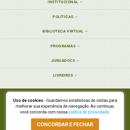
INSTITUCIONAL
POLÍTICAS
BIBLIOTECA VIRTUAL
PROGRAMAS
JURUÁDOCS
LIVREIROS
Uso de cookies
- Guardamos estatísticas de visitas para
Juruá Editora Ltda., CNPJ 77.535.508/0001-19
melhorar sua experiência de navegação. Ao continuar,
Juruá Informática Ltda., CNPJ 01.701.561/0001-80
você concorda com nossa
política de privacidade
.
NOVO ENDEREÇO:
R. Flávio Dallegrave, 7665, São Lourenço |
Curitiba - Paraná - CEP 82210-310
CONCORDAR E FECHAR
Atendimento: (41) 4009-3900
|
Vendas Atacado: (41) 4009-3939
|