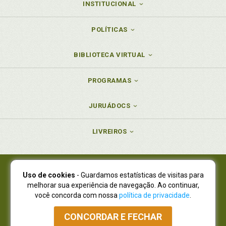
INSTITUCIONAL
POLÍTICAS
BIBLIOTECA VIRTUAL
PROGRAMAS
JURUÁDOCS
LIVREIROS
Uso de cookies
- Guardamos estatísticas de visitas para
Juruá Editora Ltda., CNPJ 77.535.508/0001-19
melhorar sua experiência de navegação. Ao continuar,
Juruá Informática Ltda., CNPJ 01.701.561/0001-80
você concorda com nossa
política de privacidade
.
NOVO ENDEREÇO:
R. Flávio Dallegrave, 7665, São Lourenço |
Curitiba - Paraná - CEP 82210-310
CONCORDAR E FECHAR
Atendimento: (41) 4009-3900
|
Vendas Atacado: (41) 4009-3939
|