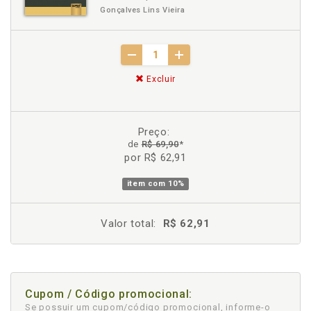
Gonçalves Lins Vieira
Excluir
Preço:
de
R$ 69,90
*
por R$ 62,91
item com
10%
Valor total:
R$ 62,91
Cupom / Código promocional:
Se possuir um cupom/código promocional, informe-o