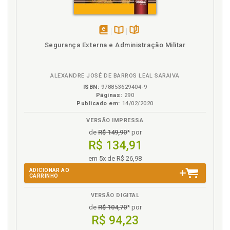
disponível
Disponível
páginas
Segurança Externa e Administração Militar
em
na
eBook
B.V.
ALEXANDRE JOSÉ DE BARROS LEAL SARAIVA
ISBN:
978853629404-9
Páginas:
290
Publicado em:
14/02/2020
VERSÃO IMPRESSA
de
R$ 149,90
* por
R$ 134,91
em 5x de R$ 26,98
ADICIONAR AO
CARRINHO
VERSÃO DIGITAL
de
R$ 104,70
* por
R$ 94,23