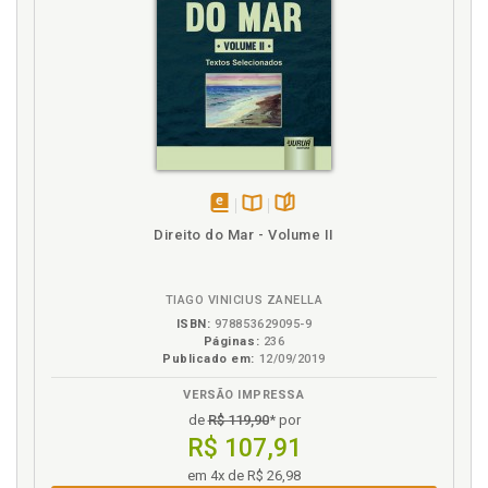
disponível
Disponível
páginas
Direito do Mar - Volume II
em
na
eBook
B.V.
TIAGO VINICIUS ZANELLA
ISBN:
978853629095-9
Páginas:
236
Publicado em:
12/09/2019
VERSÃO IMPRESSA
de
R$ 119,90
* por
R$ 107,91
em 4x de R$ 26,98