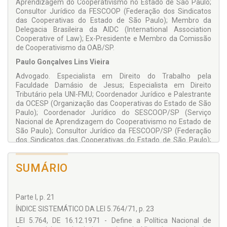
Aprendizagem do Cooperativismo no Estado de São Paulo;
Consultor Jurídico da FESCOOP (Federação dos Sindicatos
das Cooperativas do Estado de São Paulo); Membro da
Delegacia Brasileira da AIDC (International Association
Cooperative of Law); Ex-Presidente e Membro da Comissão
de Cooperativismo da OAB/SP.
Paulo Gonçalves Lins Vieira
Advogado. Especialista em Direito do Trabalho pela
Faculdade Damásio de Jesus; Especialista em Direito
Tributário pela UNI-FMU; Coordenador Jurídico e Palestrante
da OCESP (Organização das Cooperativas do Estado de São
Paulo); Coordenador Jurídico do SESCOOP/SP (Serviço
Nacional de Aprendizagem do Cooperativismo no Estado de
São Paulo); Consultor Jurídico da FESCOOP/SP (Federação
dos Sindicatos das Cooperativas do Estado de São Paulo);
Organizador de eventos e treinamentos, dentre eles, o
Fórum de Aspectos Legais do Cooperativismo (2006- 2013);
SUMÁRIO
Autor de artigos e obras jurídicas em matéria cooperativa;
Membro da Comissão de Cooperativismo da OAB/SP;
Membro da Delegacia Brasileira da AIDC (International
Association Cooperative of Law); Docente do curso de pós-
Parte I, p. 21
graduação em Direito Cooperativo da ESA - Escola Superior
ÍNDICE SISTEMÁTICO DA LEI 5.764/71, p. 23
de Advocacia.
LEI 5.764, DE 16.12.1971 - Define a Política Nacional de