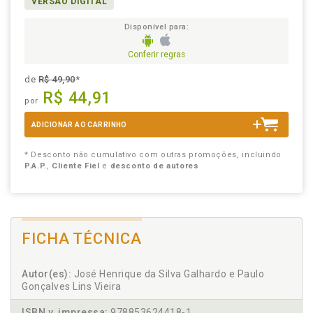
VERSÃO DIGITAL
Disponível para:
Conferir regras
de
R$ 49,90
*
R$ 44,91
por
ADICIONAR AO CARRINHO
* Desconto não cumulativo com outras promoções, incluindo
P.A.P.
,
Cliente Fiel
e
desconto de autores
FICHA TÉCNICA
Autor(es):
José Henrique da Silva Galhardo e Paulo
Gonçalves Lins Vieira
ISBN v. impressa:
978853624418-1