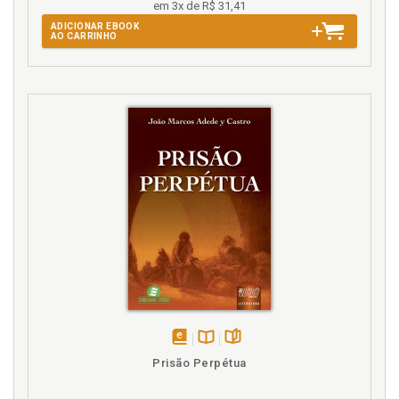
em 3x de R$ 31,41
ADICIONAR EBOOK
AO CARRINHO
disponível
Disponível
páginas
Prisão Perpétua
em
na
eBook
B.V.