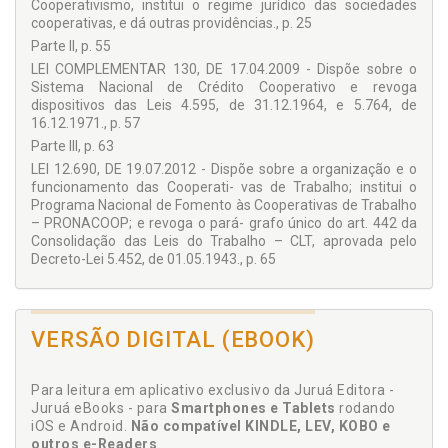
Cooperativismo, institui o regime jurídico das sociedades
cooperativas, e dá outras providências., p. 25
Parte II, p. 55
LEI COMPLEMENTAR 130, DE 17.04.2009 - Dispõe sobre o
Sistema Nacional de Crédito Cooperativo e revoga
dispositivos das Leis 4.595, de 31.12.1964, e 5.764, de
16.12.1971., p. 57
Parte III, p. 63
LEI 12.690, DE 19.07.2012 - Dispõe sobre a organização e o
funcionamento das Cooperati- vas de Trabalho; institui o
Programa Nacional de Fomento às Cooperativas de Trabalho
– PRONACOOP; e revoga o pará- grafo único do art. 442 da
Consolidação das Leis do Trabalho – CLT, aprovada pelo
Decreto-Lei 5.452, de 01.05.1943., p. 65
VERSÃO DIGITAL (EBOOK)
Para leitura em aplicativo exclusivo da Juruá Editora -
Juruá eBooks - para
Smartphones e Tablets
rodando
iOS e Android.
Não compatível KINDLE, LEV, KOBO e
outros e-Readers
.