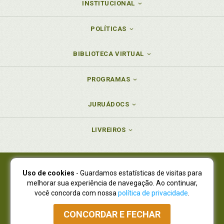
INSTITUCIONAL
POLÍTICAS
BIBLIOTECA VIRTUAL
PROGRAMAS
JURUÁDOCS
LIVREIROS
Uso de cookies
- Guardamos estatísticas de visitas para
Juruá Editora Ltda., CNPJ 77.535.508/0001-19
melhorar sua experiência de navegação. Ao continuar,
Juruá Informática Ltda., CNPJ 01.701.561/0001-80
você concorda com nossa
política de privacidade
.
NOVO ENDEREÇO:
R. Flávio Dallegrave, 7665, São Lourenço |
Curitiba - Paraná - CEP 82210-310
CONCORDAR E FECHAR
Atendimento: (41) 4009-3900
|
Vendas Atacado: (41) 4009-3939
|