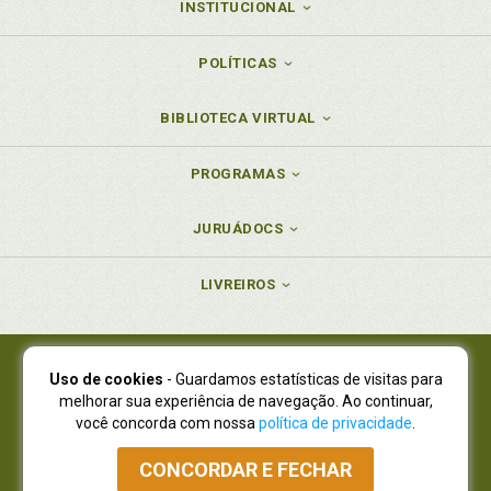
INSTITUCIONAL
POLÍTICAS
BIBLIOTECA VIRTUAL
PROGRAMAS
JURUÁDOCS
LIVREIROS
Uso de cookies
- Guardamos estatísticas de visitas para
Juruá Editora Ltda., CNPJ 77.535.508/0001-19
melhorar sua experiência de navegação. Ao continuar,
Juruá Informática Ltda., CNPJ 01.701.561/0001-80
você concorda com nossa
política de privacidade
.
NOVO ENDEREÇO:
R. Flávio Dallegrave, 7665, São Lourenço |
Curitiba - Paraná - CEP 82210-310
CONCORDAR E FECHAR
Atendimento: (41) 4009-3900
|
Vendas Atacado: (41) 4009-3939
|