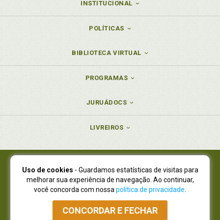
INSTITUCIONAL
POLÍTICAS
BIBLIOTECA VIRTUAL
PROGRAMAS
JURUÁDOCS
LIVREIROS
Uso de cookies
- Guardamos estatísticas de visitas para
Juruá Editora Ltda., CNPJ 77.535.508/0001-19
melhorar sua experiência de navegação. Ao continuar,
Juruá Informática Ltda., CNPJ 01.701.561/0001-80
você concorda com nossa
política de privacidade
.
NOVO ENDEREÇO:
R. Flávio Dallegrave, 7665, São Lourenço |
Curitiba - Paraná - CEP 82210-310
CONCORDAR E FECHAR
Atendimento: (41) 4009-3900
|
Vendas Atacado: (41) 4009-3939
|