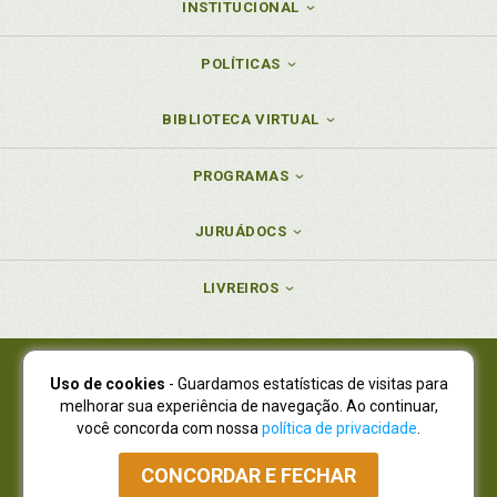
INSTITUCIONAL
POLÍTICAS
BIBLIOTECA VIRTUAL
PROGRAMAS
JURUÁDOCS
LIVREIROS
Uso de cookies
- Guardamos estatísticas de visitas para
Juruá Editora Ltda., CNPJ 77.535.508/0001-19
melhorar sua experiência de navegação. Ao continuar,
Juruá Informática Ltda., CNPJ 01.701.561/0001-80
você concorda com nossa
política de privacidade
.
NOVO ENDEREÇO:
R. Flávio Dallegrave, 7665, São Lourenço |
Curitiba - Paraná - CEP 82210-310
CONCORDAR E FECHAR
Atendimento: (41) 4009-3900
|
Vendas Atacado: (41) 4009-3939
|