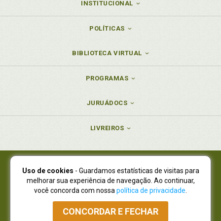
INSTITUCIONAL
POLÍTICAS
BIBLIOTECA VIRTUAL
PROGRAMAS
JURUÁDOCS
LIVREIROS
Uso de cookies
- Guardamos estatísticas de visitas para
Juruá Editora Ltda., CNPJ 77.535.508/0001-19
melhorar sua experiência de navegação. Ao continuar,
Juruá Informática Ltda., CNPJ 01.701.561/0001-80
você concorda com nossa
política de privacidade
.
NOVO ENDEREÇO:
R. Flávio Dallegrave, 7665, São Lourenço |
Curitiba - Paraná - CEP 82210-310
CONCORDAR E FECHAR
Atendimento: (41) 4009-3900
|
Vendas Atacado: (41) 4009-3939
|