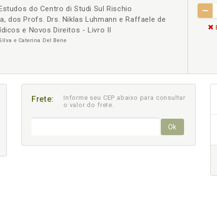
Estudos do Centro di Studi Sul Rischio
ália, dos Profs. Drs. Niklas Luhmann e Raffaele de
dicos e Novos Direitos - Livro II
lva e Caterina Del Bene
Informe seu CEP abaixo para consultar
Frete:
o valor do frete.
Ok