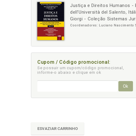
Justiça e Direitos Humanos - 
-
+
dell’Università del Salento, It
Giorgi - Coleção Sistemas Jurí
Coordenadores: Luciano Nascimento Si
Cupom / Código promocional:
Se possuir um cupom/código promocional,
informe-o abaixo e clique em ok
Ok
ESVAZIAR CARRINHO