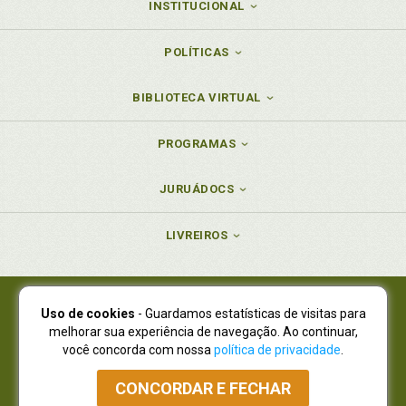
INSTITUCIONAL
POLÍTICAS
BIBLIOTECA VIRTUAL
PROGRAMAS
JURUÁDOCS
LIVREIROS
Uso de cookies
- Guardamos estatísticas de visitas para
Juruá Editora Ltda., CNPJ 77.535.508/0001-19
melhorar sua experiência de navegação. Ao continuar,
Juruá Informática Ltda., CNPJ 01.701.561/0001-80
você concorda com nossa
política de privacidade
.
NOVO ENDEREÇO:
R. Flávio Dallegrave, 7665, São Lourenço |
Curitiba - Paraná - CEP 82210-310
CONCORDAR E FECHAR
Atendimento: (41) 4009-3900
|
Vendas Atacado: (41) 4009-3939
|