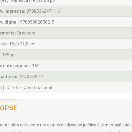
(es):
Vanesca Freitas Bispo
v. impressa:
978853624711-3
v. digital:
978853628582-5
amento:
Brochura
ato:
15,0x21,0 cm
:
189grs.
ro de páginas:
152
icado em:
26/06/2014
s):
Direito - Constitucional
NOPSE
sente obra apresenta um estudo do discurso jurídico à alimentação adeq