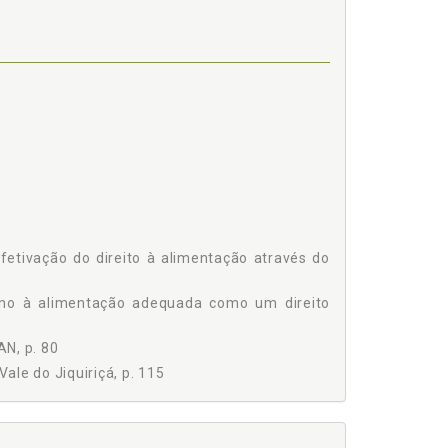
 1988, p. 77
efetivação do direito à alimentação através do
 p. 84
ano à alimentação adequada como um direito
AN, p. 80
ale do Jiquiriçá, p. 115
FETIVAÇÃO DO DIREITO HUMANO FUNDAMENTAL À
tegrante do mínimo existencial, p. 95