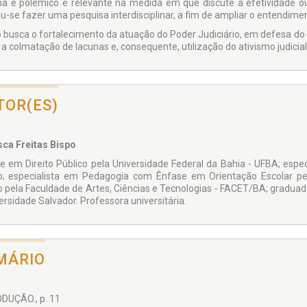
a é polêmico e relevante na medida em que discute a efetividade ou
u-se fazer uma pesquisa interdisciplinar, a fim de ampliar o entendim
ro busca o fortalecimento da atuação do Poder Judiciário, em defesa d
a colmatação de lacunas e, consequente, utilização do ativismo judicial
TOR(ES)
ca Freitas Bispo
e em Direito Público pela Universidade Federal da Bahia - UFBA; espec
to; especialista em Pedagogia com Ênfase em Orientação Escolar p
to pela Faculdade de Artes, Ciências e Tecnologias - FACET/BA; grad
ersidade Salvador. Professora universitária.
MÁRIO
DUÇÃO., p. 11