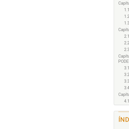
Capít
1.
1.
1.
Capít
2.
2.
2.
Capít
PODER
3.
3.
3.
3.
Capít
4.
4.
ÍN
Capí