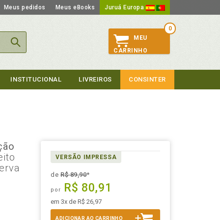
Meus pedidos
Meus eBooks
Juruá Europa
0
MEU
CARRINHO
INSTITUCIONAL
LIVREIROS
CONSINTER
ção
eito
VERSÃO IMPRESSA
serva
de
R$ 89,90
*
R$ 80,91
por
em 3x de R$ 26,97
ADICIONAR AO CARRINHO