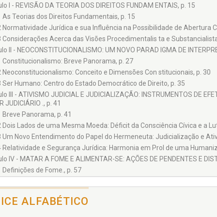
ulo I - REVISÃO DA TEORIA DOS DIREITOS FUNDAM ENTAIS, p. 15
1 As Teorias dos Direitos Fundamentais, p. 15
2 Normatividade Jurídica e sua Influência na Possibilidade de Abertura Co
3 Considerações Acerca das Visões Procedimentalis ta e Substancialista
ulo II - NEOCONSTITUCIONALISMO: UM NOVO PARAD IGMA DE INTERPRET
1 Constitucionalismo: Breve Panorama, p. 27
2 Neoconstitucionalismo: Conceito e Dimensões Con stitucionais, p. 30
3 Ser Humano: Centro do Estado Democrático de Direito, p. 35
ulo III - ATIVISMO JUDICIAL E JUDICIALIZAÇÃO: INSTRUMENTOS DE 
 JUDICIÁRIO ., p. 41
1 Breve Panorama, p. 41
2 Dois Lados de uma Mesma Moeda: Déficit da Consciência Cívica e a Luta 
3 Um Novo Entendimento do Papel do Hermeneuta: Judicialização e Ativi
4 Relatividade e Segurança Jurídica: Harmonia em Prol de uma Humaniza
ulo IV - MATAR A FOME E ALIMENTAR-SE: AÇÕES DE PENDENTES E DIST
1 Definições de Fome., p. 57
2 A Alimentação e suas Perspectivas ., p. 62
4.2.1 Alimentação na perspectiva nutricional ., p. 62
DICE ALFABÉTICO
4.2.2 Alimentação na perspectiva social ., p. 64
tulo V - O CAMINHO PARA O RECONHECIMENTO DO DI REITO HUM