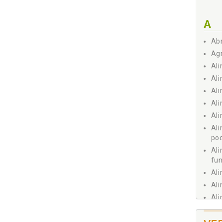
FUNDA
5.
A
5.
Abr
Agr
Ali
Ali
5.
Ali
Ali
Ali
Ali
5.
pod
5.
Al
fun
Ali
Ali
Capí
Ali
ALIME
6.
Ali