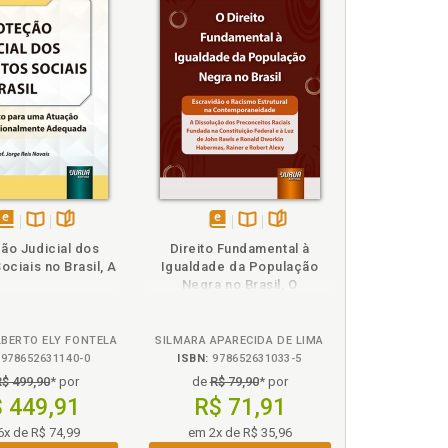
 conformação de sistemas locais de SAN ., p. 123
SAN e do desenvolvimento local sustentável, p. 124
adequada como um direito fundamental, p. 71
articipação social no campo da SAN e do desenvolvi
 com o conceito de mínimo existencial, p. 106
nais, p. 30
sciência cívica e a luta pela exigibilidade de
disponível
Disponível
páginas
disponível
Disponível
páginas
ta dos direitos fundamentais, p. 21
ão Judicial dos
Direito Fundamental à
em
na
em
na
Sociais no Brasil, A
Igualdade da População
eBook
B.V.
eBook
B.V.
Negra no Brasil, O
onstitucionais, p. 30
LBERTO ELY FONTELA
SILMARA APARECIDA DE LIMA
978652631140-0
ISBN:
978652631033-5
R$ 499,90
* por
de
R$ 79,90
* por
 449,91
R$ 71,91
6x de R$ 74,99
em 2x de R$ 35,96