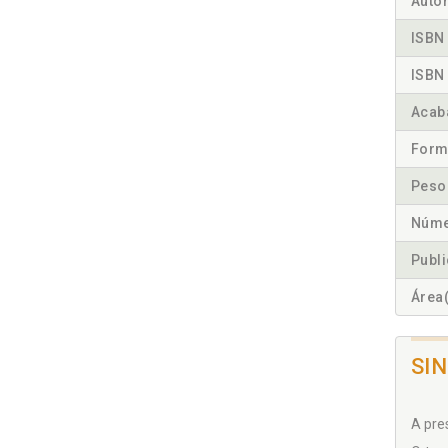
Autor
ISBN 
ISBN 
Acab
Form
Peso
Núme
Publ
Área(
SI
A pre