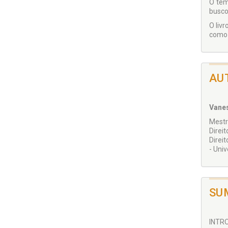
O tem
busco
O liv
como 
AU
Vanes
Mestr
Direi
Direi
- Univ
SU
INTRO